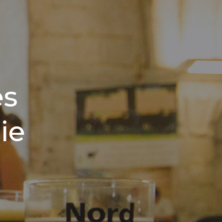
es
ie