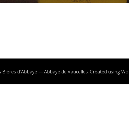
es Bières d'Abbaye — Abbaye de Vaucelles. Created using W