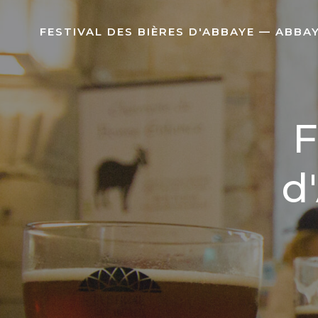
Aller
au
FESTIVAL DES BIÈRES D'ABBAYE — ABBA
contenu
F
d